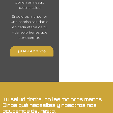
ponen en riesgo
nuestra salud.
Si quieres mantener
una sonrisa saludable
en cada etapa de tu
vida, solo tienes que
conocernos.
¿HABLAMOS?
Tu salud dental en las mejores manos.
Dinos qué necesitas y nosotros nos
ocupamos del resto.