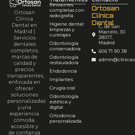
Revisiones
Ortosan
completas con
Ortosan
Clínica
radiografía
Clínica
Dental
Higiene dental:
Dental en
C. de San
limpiezas y
Madrid |
Marcelo, 30
curetajes
28017,
Servicios
Madrid
Odontología
dentales
conservadora
completos,
606 71 90 38
marcas de
Odontología
admin@clinicao
restauradora
calidad y
precios
Endodoncia
transparentes,
Implantes
enfocada en
Cirugía oral
ofrecer
soluciones
Odontología
personalizadas
estética y
digital
y una
experiencia
Ortodoncia
cómoda,
personalizada
accesible y
de confianza