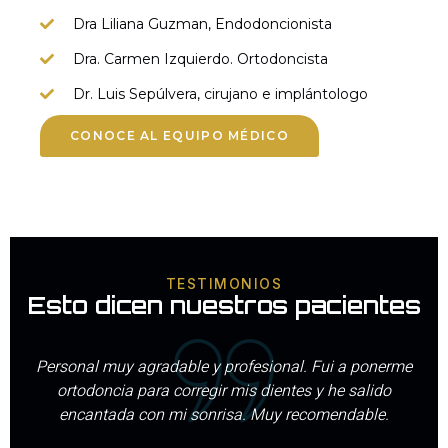
Dra Liliana Guzman, Endodoncionista
Dra. Carmen Izquierdo. Ortodoncista
Dr. Luis Sepúlvera, cirujano e implántologo
CONOCE AL EQUIPO MÉDICO
TESTIMONIOS
Esto dicen nuestros pacientes
e y profesional. Fui a ponerme
Excelente clínica dental ,
regir mis dientes y he salido
ortodoncia y tengo los die
sonrisa. Muy recomendable.
estoy encantada lo reco
recepcionista maravillo