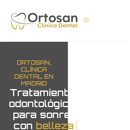
ORTOSAN,
CLÍNICA
DENTAL EN
MADRID
Tratamientos
odontológicos
para sonreir
con
belleza