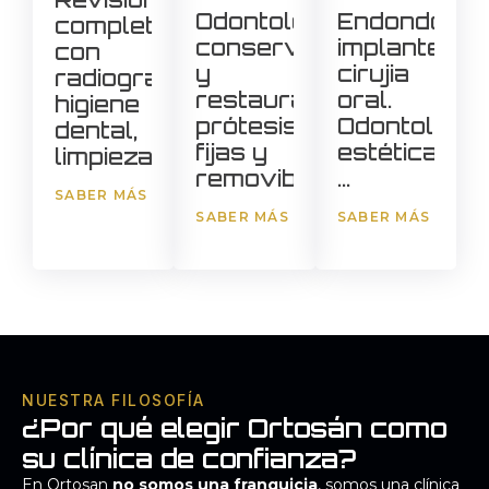
Odontología
Endondoncia
completas,
conservadora
implantes,
con
y
cirujia
radiografía,
restauradora,
oral.
higiene
prótesis
Odontología
dental,
fijas y
estética
limpiezas...
removibles...
...
SABER MÁS
SABER MÁS
SABER MÁS
NUESTRA FILOSOFÍA
¿Por qué elegir Ortosán como
su clínica de confianza?
En Ortosan
no somos una franquicia
, somos una clínica