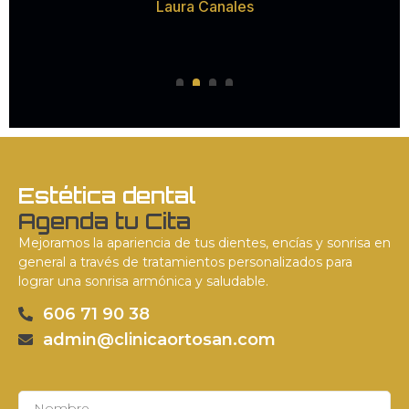
ra Canales
gua
Ruth 
Estética dental
Agenda tu Cita
Mejoramos la apariencia de tus dientes, encías y sonrisa en
general a través de tratamientos personalizados para
lograr una sonrisa armónica y saludable.
606 71 90 38
admin@clinicaortosan.com