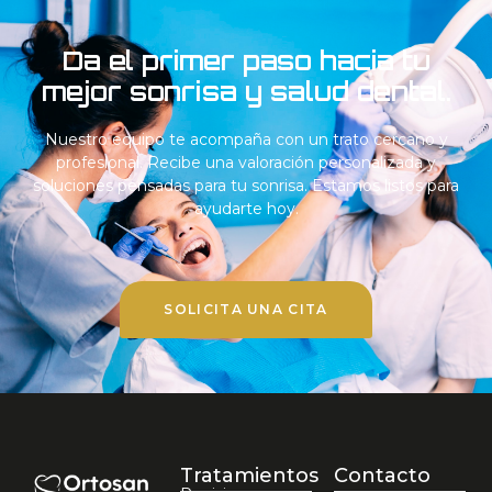
Da el primer paso hacia tu
mejor sonrisa y salud dental.
Nuestro equipo te acompaña con un trato cercano y
profesional. Recibe una valoración personalizada y
soluciones pensadas para tu sonrisa. Estamos listos para
ayudarte hoy.
SOLICITA UNA CITA
Tratamientos
Contacto