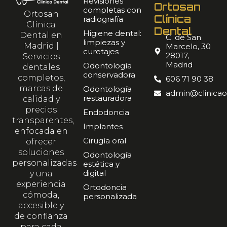
Revisiones
Ortosan
completas con
Ortosan
Clínica
radiografía
Clínica
Dental
Higiene dental:
Dental en
C. de San
limpiezas y
Madrid |
Marcelo, 30
curetajes
28017,
Servicios
Madrid
Odontología
dentales
conservadora
completos,
606 71 90 38
marcas de
Odontología
admin@clinicao
restauradora
calidad y
precios
Endodoncia
transparentes,
Implantes
enfocada en
Cirugía oral
ofrecer
soluciones
Odontología
personalizadas
estética y
digital
y una
experiencia
Ortodoncia
cómoda,
personalizada
accesible y
de confianza
para cada