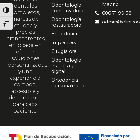
Madrid
Odontología
dentales
conservadora
ALTERNAR ALTO CONTRASTE
completos,
606 71 90 38
marcas de
Odontología
admin@clinicao
restauradora
ALTERNAR TAMAÑO DE LETRA
calidad y
precios
Endodoncia
transparentes,
Implantes
enfocada en
Cirugía oral
ofrecer
soluciones
Odontología
personalizadas
estética y
digital
y una
experiencia
Ortodoncia
cómoda,
personalizada
accesible y
de confianza
para cada
paciente.