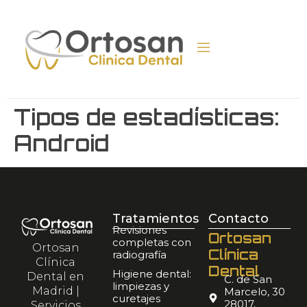
Tipos de estadísticas:
Android
Tratamientos
Contacto
Revisiones
Ortosan
completas con
Ortosan
Clínica
radiografía
Clínica
Dental
Higiene dental:
Dental en
C. de San
limpiezas y
Madrid |
Marcelo, 30
curetajes
28017,
Servicios